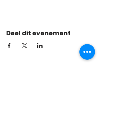
Deel dit evenement
info@pvdetweesprong.co
m