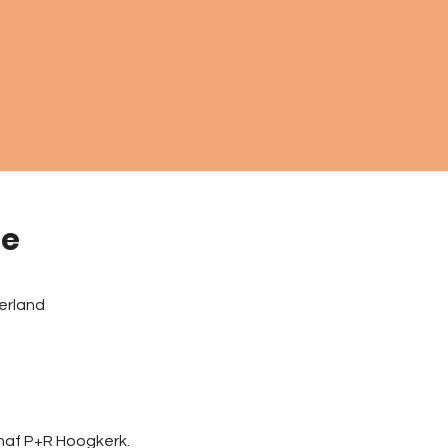
ie
erland
naf P+R Hoogkerk.