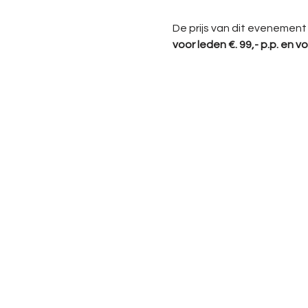
De prijs van dit evenement i
voor leden €. 99,- p.p. en voo