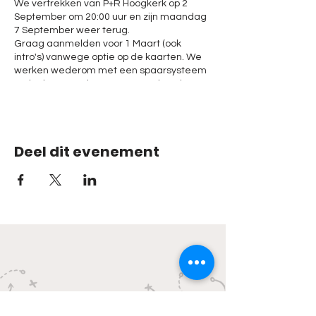
We vertrekken van P+R Hoogkerk op 2
September om 20:00 uur en zijn maandag
7 September weer terug.
Graag aanmelden voor 1 Maart (ook
intro's) vanwege optie op de kaarten. We
werken wederom met een spaarsysteem
zodat het voor de meesten te doen is. De
betalingen moeten binnen zijn voor 1 Juli
2020. Dan weten ook de intro's of ze meer
kunnen. (leden gaan voor intro's). Maximaal
kunnen er 37 mensen mee.
Deel dit evenement
Handig om te weten:
-Vertrek 2 September 20:00 uur vanaf P+R
Hoogkerk
-De kosten bedragen €400,- p.p. voor leden
-Intro's betalen €425,- p.p.
-Het bedrag is inclusief; Entree,
overnachtingen, drinken in de bus voor heen
en terugreis, eten donderdagavond, BBQ
vrijdagavond en vervoer bus.
-Eten , drinken op het circuit is voor eigen