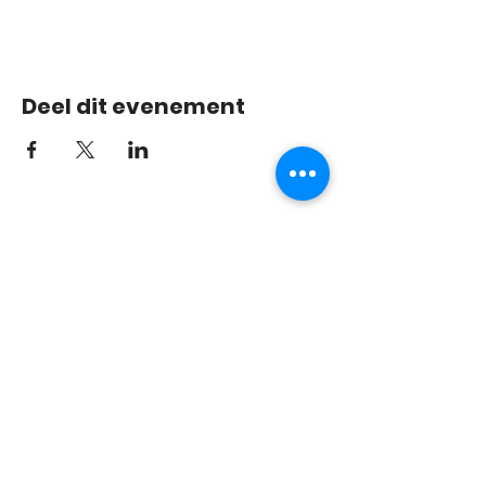
Deel dit evenement
info@pvdetweesprong.co
m